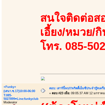
สนใจติดต่อสอ
เอี้ยง/หมวย/กิ
โทร. 085-50
+Funky+
ตอบ: เสาร์นี้พบ!!!พริตตี้เอ็มซีประจำบู๊ทเ
(เสนา.ซ.17)10:00-06:00
«
ตอบ #23 เมื่อ:
09:05:37 AM 12 มกราคม
T:085-
5027899♥Line:funkyclub
Moderator