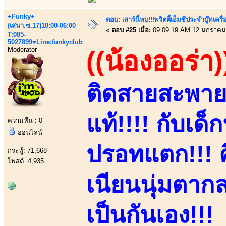
+Funky+
ตอบ: เสาร์นี้พบ!!!พริตตี้เอ็มซีประจำบู๊ทเ
(เสนา.ซ.17)10:00-06:00
«
ตอบ #25 เมื่อ:
09:09:19 AM 12 มกราคม
T:085-
5027899♥Line:funkyclub
Moderator
((น้องออร่า)
ติดสายสะพาย
แท้!!!! กับเด็
ความหื่น : 0
ออนไลน์
ปรอทแตก!!! 
กระทู้: 71,668
โพสต์: 4,935
เนียนนุ่มตากล
เป็นกันเอง!!!