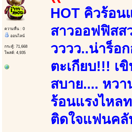
HOT คิวร้อนแ
สาวออฟฟิสสวยเ
ความหื่น : 0
ออนไลน์
วววว..น่าร็อก
กระทู้: 71,668
โพสต์: 4,935
ตะเกียบ!!! เข
สบาย.... หวาน
ร้อนแรงไหลทะ
ติดใจแฟนคลับ