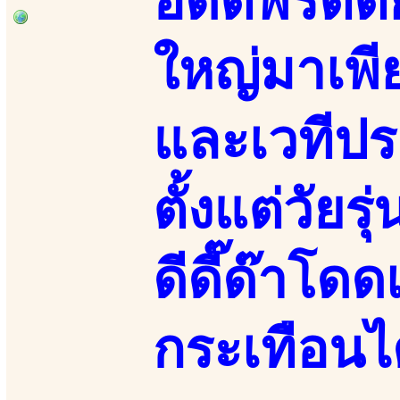
อดีตพริตตี้
ใหญ่มาเพี
และเวทีป
ตั้งแต่วัยร
ดีดี๊ด๊าโด
กระเทือนไ