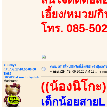
เอี้ยง/หมวย/กิ
โทร. 085-50
+Funky+
ตอบ: เสาร์นี้พบ!!!พริตตี้เอ็มซีประจำบู๊ทเ
(เสนา.ซ.17)10:00-06:00
«
ตอบ #29 เมื่อ:
09:20:20 AM 12 มกราคม
T:085-
5027899♥Line:funkyclub
Moderator
((น้องนิโกะ)
เด็กน้อยสายL