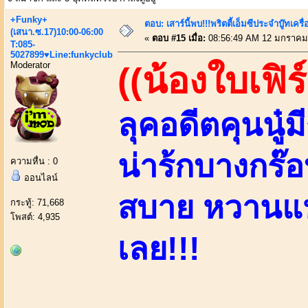
+Funky+
ตอบ: เสาร์นี้พบ!!!พริตตี้เอ็มซีประจำบู๊ทเ
(เสนา.ซ.17)10:00-06:00
«
ตอบ #15 เมื่อ:
08:56:49 AM 12 มกราคม
T:085-
5027899♥Line:funkyclub
Moderator
((น้องใบเฟิร
ลุคอดีตคุนนู๋
น่าร้กบางกร๊
ความหื่น : 0
ออนไลน์
สบาย หวานแหว
กระทู้: 71,668
โพสต์: 4,935
เลย!!!