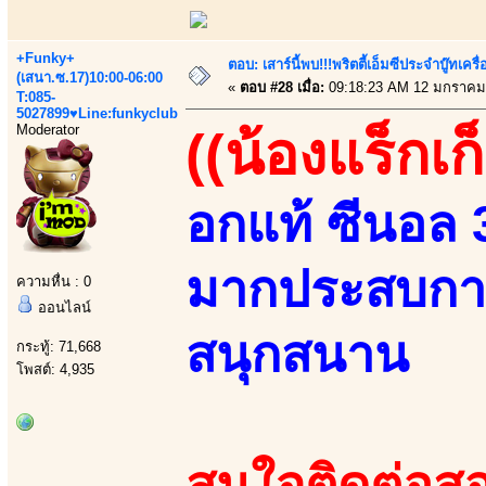
+Funky+
ตอบ: เสาร์นี้พบ!!!พริตตี้เอ็มซีประจำบู๊ทเ
(เสนา.ซ.17)10:00-06:00
«
ตอบ #28 เมื่อ:
09:18:23 AM 12 มกราคม
T:085-
5027899♥Line:funkyclub
Moderator
((น้องแร็กเก
อกแท้ ซีนอล 36
มากประสบการณ
ความหื่น : 0
ออนไลน์
สนุกสนาน
กระทู้: 71,668
โพสต์: 4,935
สนใจติดต่อสอ