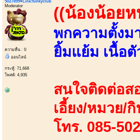
5027899♥Line:funkyclub
Moderator
((น้องน้อยหน
พกความตั้งมาเ
ยิ้มแย้ม เนื้อ
ความหื่น : 0
ออนไลน์
กระทู้: 71,668
โพสต์: 4,935
สนใจติดต่อสอ
เอี้ยง/หมวย/กิ
โทร. 085-50