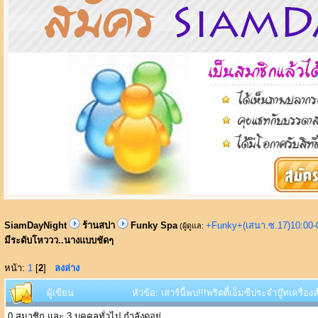
SiamDayNight
ร้านสปา
Funky Spa
+Funky+(เสนา.ซ.17)10:00-
(ผู้ดูแล:
มีระดับโหววว..นางแบบชัดๆ
หน้า:
1
[
2
]
ลงล่าง
ผู้เขียน
หัวข้อ: เสาร์นี้พบ!!!พริตตี้เอ็มซีประจำบู๊ทเคร
0 สมาชิก และ 3 บุคคลทั่วไป กำลังดูอยู่