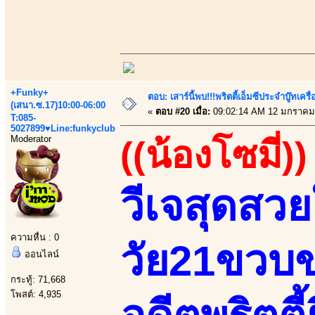
+Funky+
ตอบ: เสาร์นี้พบ!!!พริตตี้เอ็มซีประจำบู๊ทเ
(เสนา.ซ.17)10:00-06:00
«
ตอบ #20 เมื่อ:
09:02:14 AM 12 มกราคม
T:085-
5027899♥Line:funkyclub
Moderator
((น้องโซมี่))
วีเจสุดสว
ความหื่น : 0
วัย21ขวบ
ออนไลน์
กระทู้: 71,668
โพสต์: 4,935