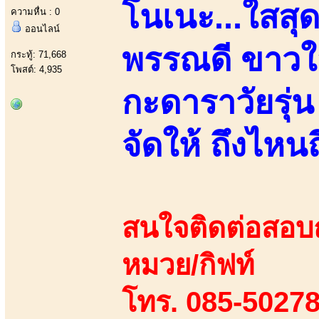
โนเนะ...ใสสุด
ความหื่น : 0
ออนไลน์
พรรณดี ขาวใสว
กระทู้: 71,668
โพสต์: 4,935
กะดาราวัยรุ่
จัดให้ ถึงไหน
สนใจติดต่อสอบถา
หมวย/กิฟท์
โทร. 085-50278