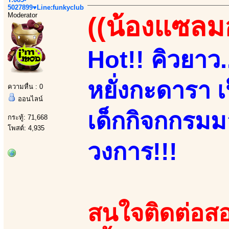
5027899♥Line:funkyclub
Moderator
((น้องแซลม
Hot!! คิวยาว...
หยั่งกะดารา เ
ความหื่น : 0
ออนไลน์
เด็กกิจกกรมมอ
กระทู้: 71,668
โพสต์: 4,935
วงการ!!!
สนใจติดต่อสอ