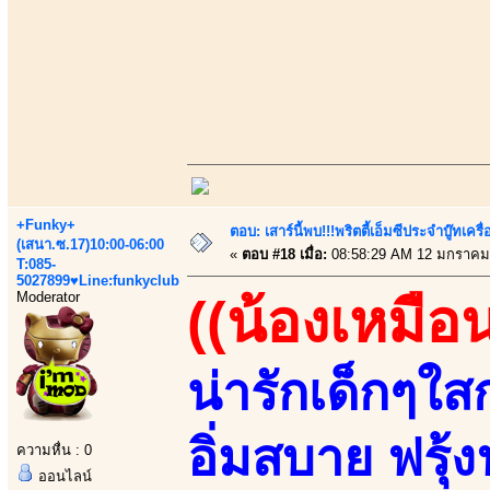
+Funky+
ตอบ: เสาร์นี้พบ!!!พริตตี้เอ็มซีประจำบู๊ทเ
(เสนา.ซ.17)10:00-06:00
«
ตอบ #18 เมื่อ:
08:58:29 AM 12 มกราคม
T:085-
5027899♥Line:funkyclub
Moderator
((น้องเหมือ
น่ารักเด็กๆใส
อิ่มสบาย ฟรุ้
ความหื่น : 0
ออนไลน์