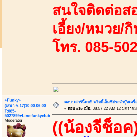
สนใจติดต่อสอ
เอี้ยง/หมวย/กิ
โทร. 085-50
+Funky+
ตอบ: เสาร์นี้พบ!!!พริตตี้เอ็มซีประจำบู๊ทเ
(เสนา.ซ.17)10:00-06:00
«
ตอบ #16 เมื่อ:
08:57:22 AM 12 มกราคม
T:085-
5027899♥Line:funkyclub
Moderator
((น้องจีช็อค