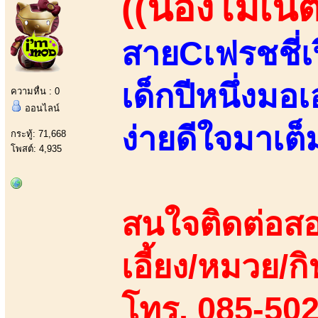
((น้องโมเน่ต์
สายCเฟรชชี่เ
เด็กปีหนึ่งมอ
ความหื่น : 0
ออนไลน์
ง่ายดีใจมาเต็ม
กระทู้: 71,668
โพสต์: 4,935
สนใจติดต่อสอ
เอี้ยง/หมวย/กิ
โทร. 085-50