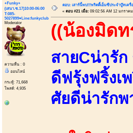
+Funky+
ตอบ: เสาร์นี้พบ!!!พริตตี้เอ็มซีประจำบู๊ทเ
(เสนา.ซ.17)10:00-06:00
«
ตอบ #21 เมื่อ:
09:02:56 AM 12 มกราคม
T:085-
5027899♥Line:funkyclub
Moderator
((น้องมิด
สายCน่ารัก
ความหื่น : 0
ออนไลน์
ดีฟรุ้งฟริ้ง
กระทู้: 71,668
โพสต์: 4,935
ศัยดีน่ารักพา