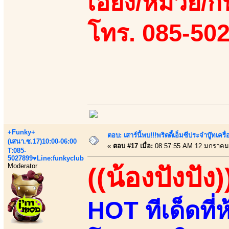
เอี้ยง/หมวย/กิ
โทร. 085-50
+Funky+
ตอบ: เสาร์นี้พบ!!!พริตตี้เอ็มซีประจำบู๊ทเ
(เสนา.ซ.17)10:00-06:00
«
ตอบ #17 เมื่อ:
08:57:55 AM 12 มกราคม
T:085-
5027899♥Line:funkyclub
Moderator
((น้องปังปัง)
HOT ทีเด็ดที่