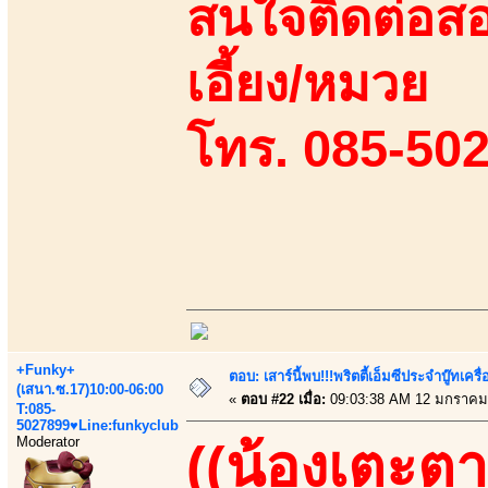
สนใจติดต่อสอ
เอี้ยง/หมวย
โทร. 085-50
+Funky+
ตอบ: เสาร์นี้พบ!!!พริตตี้เอ็มซีประจำบู๊ทเ
(เสนา.ซ.17)10:00-06:00
«
ตอบ #22 เมื่อ:
09:03:38 AM 12 มกราคม
T:085-
5027899♥Line:funkyclub
Moderator
((น้องเตะตา