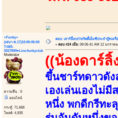
+Funky+
ตอบ: เสาร์นี้พบ!!!พริตตี้เอ็มซีประจำบู๊ทเ
(เสนา.ซ.17)10:00-06:00
«
ตอบ #24 เมื่อ:
09:06:41 AM 12 มกราคม
T:085-
5027899♥Line:funkyclub
Moderator
((น้องดาร์ลิ
ขึ้นชาร์ทดาวดั
เองเล่นเองไม่มี
ความหื่น : 0
ออนไลน์
หนึ่ง พกดีกรีทะ
กระทู้: 71,668
โพสต์: 4,935
รุ่นอันดับหนึ่ง