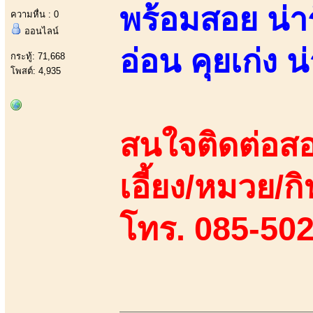
พร้อมสอย น่ารั
ความหื่น : 0
ออนไลน์
อ่อน คุยเก่ง
กระทู้: 71,668
โพสต์: 4,935
สนใจติดต่อสอ
เอี้ยง/หมวย/กิ
โทร. 085-50