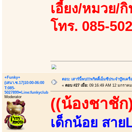
เอี้ยง/หมวย/กิ
โทร. 085-50
+Funky+
ตอบ: เสาร์นี้พบ!!!พริตตี้เอ็มซีประจำบู๊ทเ
(เสนา.ซ.17)10:00-06:00
«
ตอบ #27 เมื่อ:
09:16:49 AM 12 มกราคม
T:085-
5027899♥Line:funkyclub
Moderator
((น้องชาชัก)
เด็กน้อย สายL 