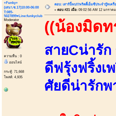
+Funky+
ตอบ: เสาร์นี้พบ!!!พริตตี้เอ็มซีประจำบู๊ทเ
(เสนา.ซ.17)10:00-06:00
«
ตอบ #21 เมื่อ:
09:02:56 AM 12 มกราคม
T:085-
5027899♥Line:funkyclub
Moderator
((น้องมิด
สายCน่ารัก
ความหื่น : 0
ออนไลน์
ดีฟรุ้งฟริ้ง
กระทู้: 71,668
โพสต์: 4,935
ศัยดีน่ารักพา