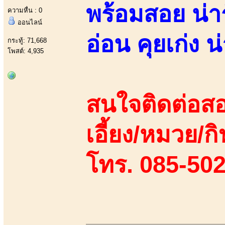
พร้อมสอย น่ารั
ความหื่น : 0
ออนไลน์
อ่อน คุยเก่ง
กระทู้: 71,668
โพสต์: 4,935
สนใจติดต่อสอ
เอี้ยง/หมวย/กิ
โทร. 085-50