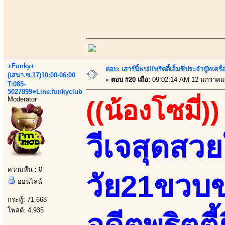
+Funky+
ตอบ: เสาร์นี้พบ!!!พริตตี้เอ็มซีประจำบู๊ทเ
(เสนา.ซ.17)10:00-06:00
«
ตอบ #20 เมื่อ:
09:02:14 AM 12 มกราคม
T:085-
5027899♥Line:funkyclub
Moderator
((น้องโซมี่))
วีเจสุดสว
ความหื่น : 0
วัย21ขวบ
ออนไลน์
กระทู้: 71,668
โพสต์: 4,935