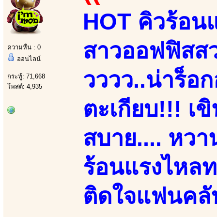
HOT คิวร้อนแ
สาวออฟฟิสสวยเ
ความหื่น : 0
ออนไลน์
วววว..น่าร็อก
กระทู้: 71,668
โพสต์: 4,935
ตะเกียบ!!! เข
สบาย.... หวาน
ร้อนแรงไหลทะ
ติดใจแฟนคลับ