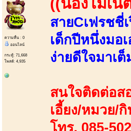
((น้องโมเน่ต์
สายCเฟรชชี่เ
เด็กปีหนึ่งมอ
ความหื่น : 0
ออนไลน์
ง่ายดีใจมาเต็ม
กระทู้: 71,668
โพสต์: 4,935
สนใจติดต่อสอ
เอี้ยง/หมวย/กิ
โทร. 085-50