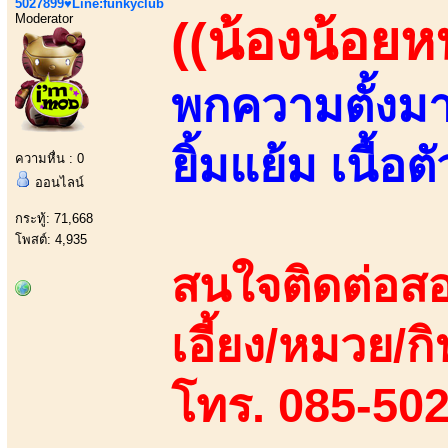
5027899♥Line:funkyclub
Moderator
((น้องน้อยหน
พกความตั้งมาเ
ยิ้มแย้ม เนื้อ
ความหื่น : 0
ออนไลน์
กระทู้: 71,668
โพสต์: 4,935
สนใจติดต่อสอ
เอี้ยง/หมวย/กิ
โทร. 085-50