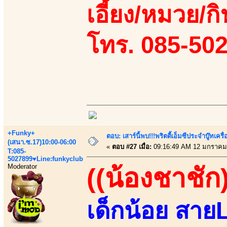
เอี้ยง/หมวย/กิ
โทร. 085-50
+Funky+
ตอบ: เสาร์นี้พบ!!!พริตตี้เอ็มซีประจำบู๊ทเ
(เสนา.ซ.17)10:00-06:00
«
ตอบ #27 เมื่อ:
09:16:49 AM 12 มกราคม
T:085-
5027899♥Line:funkyclub
Moderator
((น้องชาชัก)
เด็กน้อย สายL 