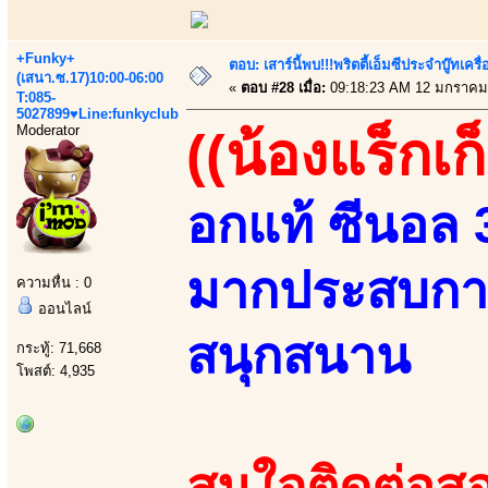
+Funky+
ตอบ: เสาร์นี้พบ!!!พริตตี้เอ็มซีประจำบู๊ทเ
(เสนา.ซ.17)10:00-06:00
«
ตอบ #28 เมื่อ:
09:18:23 AM 12 มกราคม
T:085-
5027899♥Line:funkyclub
Moderator
((น้องแร็กเก
อกแท้ ซีนอล 36
มากประสบการณ
ความหื่น : 0
ออนไลน์
สนุกสนาน
กระทู้: 71,668
โพสต์: 4,935
สนใจติดต่อสอ