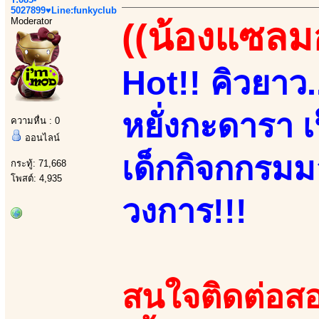
5027899♥Line:funkyclub
Moderator
((น้องแซลม
Hot!! คิวยาว...
หยั่งกะดารา เ
ความหื่น : 0
ออนไลน์
เด็กกิจกกรมมอ
กระทู้: 71,668
โพสต์: 4,935
วงการ!!!
สนใจติดต่อสอ