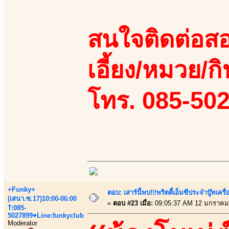
สนใจติดต่อสอ
เอี้ยง/หมวย/กิ
โทร. 085-50
+Funky+
ตอบ: เสาร์นี้พบ!!!พริตตี้เอ็มซีประจำบู๊ทเ
(เสนา.ซ.17)10:00-06:00
«
ตอบ #23 เมื่อ:
09:05:37 AM 12 มกราคม
T:085-
5027899♥Line:funkyclub
Moderator