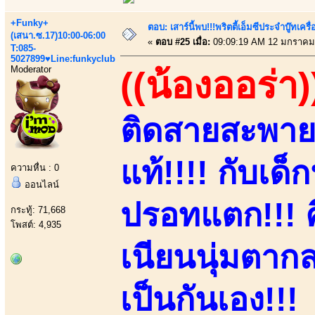
+Funky+
ตอบ: เสาร์นี้พบ!!!พริตตี้เอ็มซีประจำบู๊ทเ
(เสนา.ซ.17)10:00-06:00
«
ตอบ #25 เมื่อ:
09:09:19 AM 12 มกราคม
T:085-
5027899♥Line:funkyclub
Moderator
((น้องออร่า)
ติดสายสะพาย
แท้!!!! กับเด็
ความหื่น : 0
ออนไลน์
ปรอทแตก!!! 
กระทู้: 71,668
โพสต์: 4,935
เนียนนุ่มตากล
เป็นกันเอง!!!