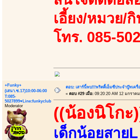
เอี้ยง/หมวย/กิ
โทร. 085-50
+Funky+
ตอบ: เสาร์นี้พบ!!!พริตตี้เอ็มซีประจำบู๊ทเ
(เสนา.ซ.17)10:00-06:00
«
ตอบ #29 เมื่อ:
09:20:20 AM 12 มกราคม
T:085-
5027899♥Line:funkyclub
Moderator
((น้องนิโกะ)
เด็กน้อยสายL