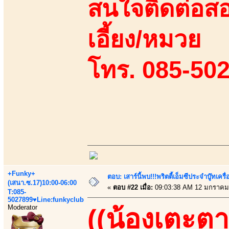
สนใจติดต่อสอ
เอี้ยง/หมวย
โทร. 085-50
+Funky+
ตอบ: เสาร์นี้พบ!!!พริตตี้เอ็มซีประจำบู๊ทเ
(เสนา.ซ.17)10:00-06:00
«
ตอบ #22 เมื่อ:
09:03:38 AM 12 มกราคม
T:085-
5027899♥Line:funkyclub
Moderator
((น้องเตะตา