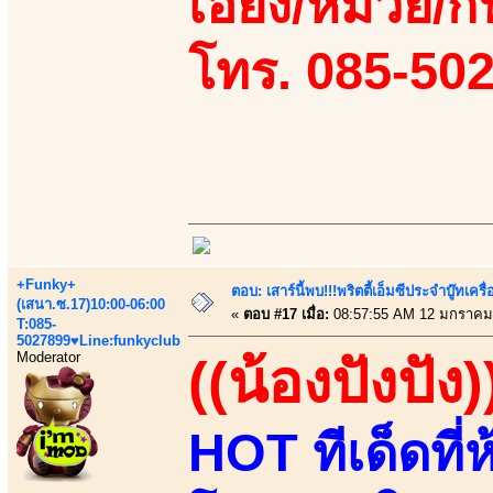
เอี้ยง/หมวย/กิ
โทร. 085-50
+Funky+
ตอบ: เสาร์นี้พบ!!!พริตตี้เอ็มซีประจำบู๊ทเ
(เสนา.ซ.17)10:00-06:00
«
ตอบ #17 เมื่อ:
08:57:55 AM 12 มกราคม
T:085-
5027899♥Line:funkyclub
Moderator
((น้องปังปัง)
HOT ทีเด็ดที่