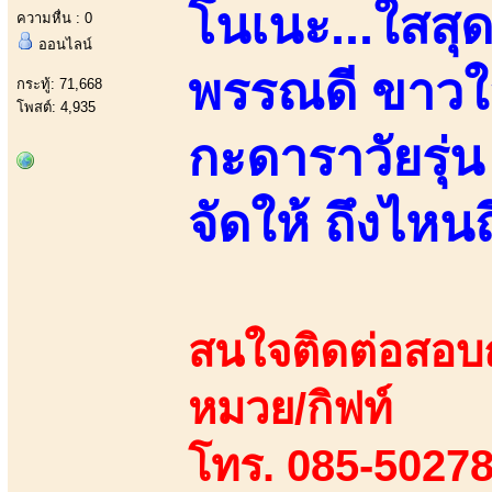
โนเนะ...ใสสุด
ความหื่น : 0
ออนไลน์
พรรณดี ขาวใสว
กระทู้: 71,668
โพสต์: 4,935
กะดาราวัยรุ่
จัดให้ ถึงไหน
สนใจติดต่อสอบถา
หมวย/กิฟท์
โทร. 085-50278