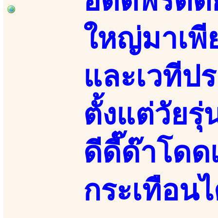
อดีตพริตตี้
ใหญ่มาเพี
และเวทีป
ตั้งแต่วัยร
ดีดี๊ด๊าโด
กระเทือนไ