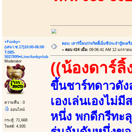
+Funky+
ตอบ: เสาร์นี้พบ!!!พริตตี้เอ็มซีประจำบู๊ทเ
(เสนา.ซ.17)10:00-06:00
«
ตอบ #24 เมื่อ:
09:06:41 AM 12 มกราคม
T:085-
5027899♥Line:funkyclub
Moderator
((น้องดาร์ลิ
ขึ้นชาร์ทดาวดั
เองเล่นเองไม่มี
ความหื่น : 0
ออนไลน์
หนึ่ง พกดีกรีทะ
กระทู้: 71,668
โพสต์: 4,935
รุ่นอันดับหนึ่ง