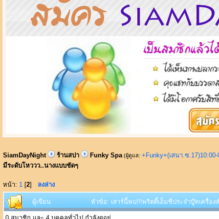
SiamDayNight
ร้านสปา
Funky Spa
+Funky+(เสนา.ซ.17)10:00-
(ผู้ดูแล:
มีระดับโหววว..นางแบบชัดๆ
หน้า:
1
[
2
]
ลงล่าง
ผู้เขียน
หัวข้อ: เสาร์นี้พบ!!!พริตตี้เอ็มซีประจำบู๊ทเคร
0 สมาชิก และ 4 บุคคลทั่วไป กำลังดูอยู่