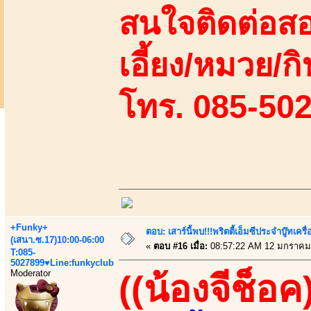
สนใจติดต่อสอ
เอี้ยง/หมวย/กิ
โทร. 085-50
+Funky+
ตอบ: เสาร์นี้พบ!!!พริตตี้เอ็มซีประจำบู๊ทเ
(เสนา.ซ.17)10:00-06:00
«
ตอบ #16 เมื่อ:
08:57:22 AM 12 มกราคม
T:085-
5027899♥Line:funkyclub
Moderator
((น้องจีช็อค