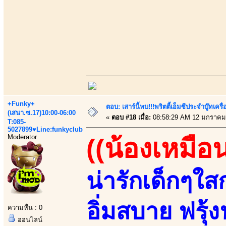
+Funky+
ตอบ: เสาร์นี้พบ!!!พริตตี้เอ็มซีประจำบู๊ทเ
(เสนา.ซ.17)10:00-06:00
«
ตอบ #18 เมื่อ:
08:58:29 AM 12 มกราคม
T:085-
5027899♥Line:funkyclub
Moderator
((น้องเหมือ
น่ารักเด็กๆใส
อิ่มสบาย ฟรุ้
ความหื่น : 0
ออนไลน์