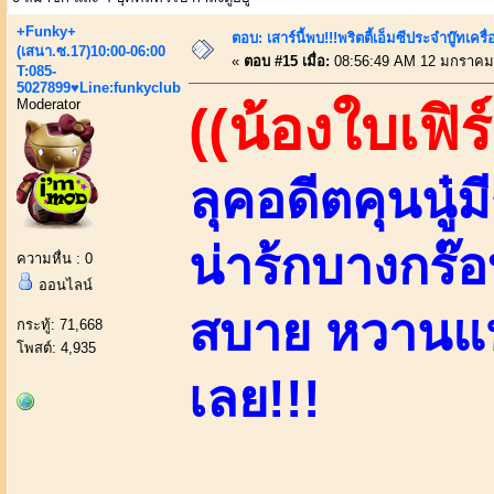
+Funky+
ตอบ: เสาร์นี้พบ!!!พริตตี้เอ็มซีประจำบู๊ทเ
(เสนา.ซ.17)10:00-06:00
«
ตอบ #15 เมื่อ:
08:56:49 AM 12 มกราคม
T:085-
5027899♥Line:funkyclub
Moderator
((น้องใบเฟิร
ลุคอดีตคุนนู๋
น่าร้กบางกร๊
ความหื่น : 0
ออนไลน์
สบาย หวานแหว
กระทู้: 71,668
โพสต์: 4,935
เลย!!!