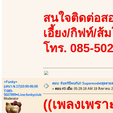
สนใจติดต่อสอ
เอี้ยง/กิฟท์/ส้ม
โทร. 085-50
+Funky+
ตอบ: จันทร์นีพบกับ!! Supermodelสุดสวย
(เสนา.ซ.17)10:00-06:00
«
ตอบ #3 เมื่อ:
05:29:18 AM 19 สิงหาคม 2
T:085-
5027899♥Line:funkyclub
Moderator
((เพลงเพราะ