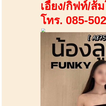
เอี้ยง/กิฟท์/ส้ม
โทร. 085-50