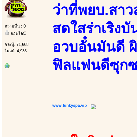
ว่าที่พยบ.สา
สดใสร่าเริงบั
ความหื่น : 0
ออฟไลน์
อวบอั๋นมันดี ผ
กระทู้: 71,668
โพสต์: 4,935
ฟิลแฟนดีซุกซ
www.funkyspa.vip