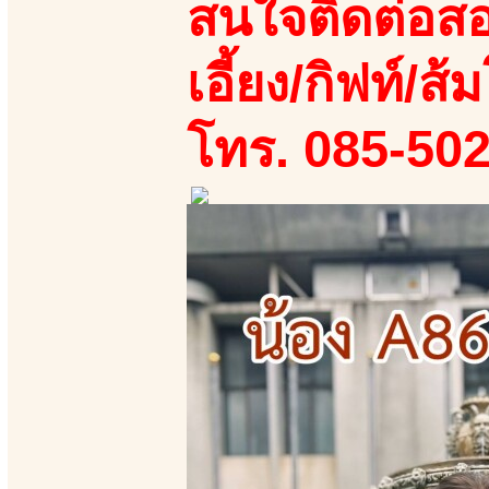
สนใจติดต่อสอ
เอี้ยง/กิฟท์/ส้ม
โทร. 085-50