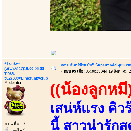
+Funky+
ตอบ: จันทร์นีพบกับ!! Supermodelสุดสวย
(เสนา.ซ.17)10:00-06:00
«
ตอบ #5 เมื่อ:
05:30:35 AM 19 สิงหาคม 2
T:085-
5027899♥Line:funkyclub
Moderator
((น้องลูกหมี
เสน่ห์แรง คิวร
นี้ สาวน่ารัก
ความหื่น : 0
ออฟไลน์