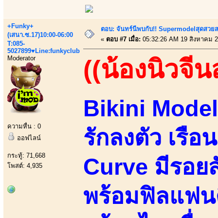
+Funky+
ตอบ: จันทร์นีพบกับ!! Supermodelสุดสวย
(เสนา.ซ.17)10:00-06:00
«
ตอบ #7 เมื่อ:
05:32:26 AM 19 สิงหาคม 2
T:085-
5027899♥Line:funkyclub
Moderator
((น้องนิวจีนส
Bikini Model
ความหื่น : 0
รักลงตัว เรือ
ออฟไลน์
กระทู้: 71,668
Curve มีรอยส
โพสต์: 4,935
พร้อมฟิลแฟน