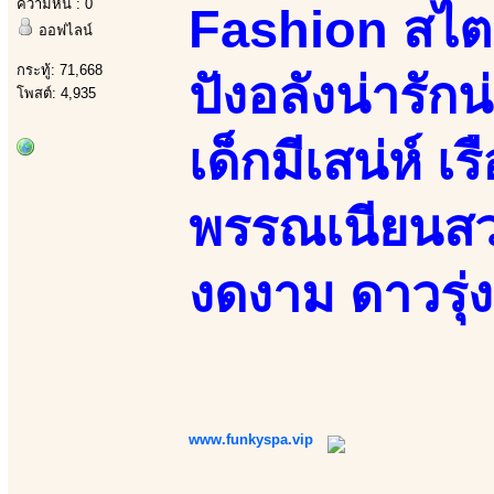
ความหื่น : 0
Fashion สไตล
ออฟไลน์
กระทู้: 71,668
ปังอลังน่ารัก
โพสต์: 4,935
เด็กมีเสน่ห์ เ
พรรณเนียนสวย
งดงาม ดาวรุ่ง
www.funkyspa.vip