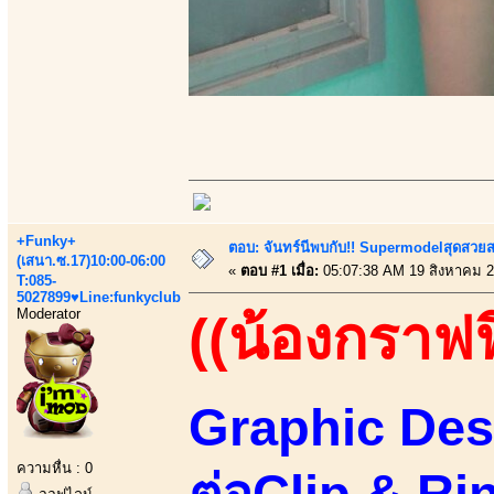
+Funky+
ตอบ: จันทร์นีพบกับ!! Supermodelสุดสวย
(เสนา.ซ.17)10:00-06:00
«
ตอบ #1 เมื่อ:
05:07:38 AM 19 สิงหาคม 2
T:085-
5027899♥Line:funkyclub
Moderator
((น้องกราฟฟ
Graphic Des
ความหื่น : 0
ต่อClip & Ri