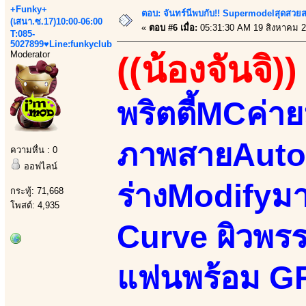
+Funky+
ตอบ: จันทร์นีพบกับ!! Supermodelสุดสวย
(เสนา.ซ.17)10:00-06:00
«
ตอบ #6 เมื่อ:
05:31:30 AM 19 สิงหาคม 2
T:085-
5027899♥Line:funkyclub
Moderator
((น้องจันจิ))
พริตตี้MCค่า
ภาพสายAutom
ความหื่น : 0
ออฟไลน์
ร่างModifyม
กระทู้: 71,668
โพสต์: 4,935
Curve ผิวพรรณ
แฟนพร้อม GF