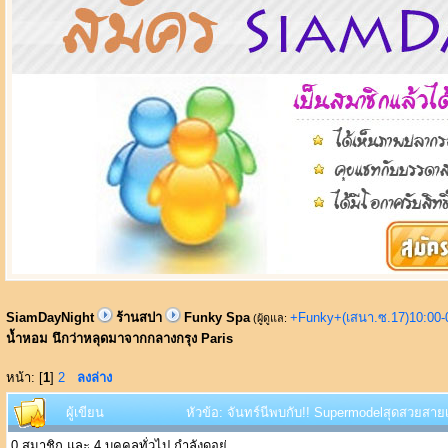
SiamDayNight
ร้านสปา
Funky Spa
+Funky+(เสนา.ซ.17)10:00-
(ผู้ดูแล:
น้ำหอม นึกว่าหลุดมาจากกลางกรุง Paris
หน้า: [
1
]
2
ลงล่าง
ผู้เขียน
หัวข้อ: จันทร์นีพบกับ!! Supermodelสุดสวยสาย
0 สมาชิก และ 4 บุคคลทั่วไป กำลังดูอยู่