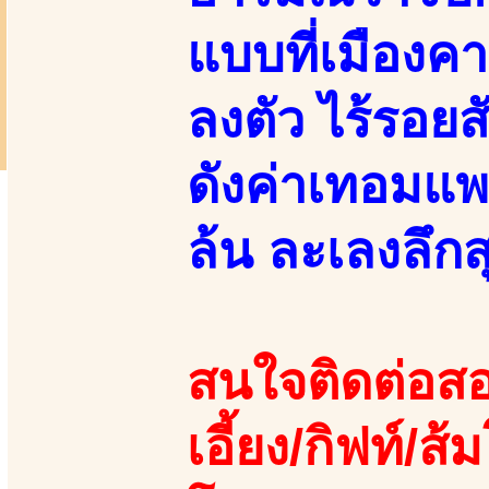
แบบที่เมืองค
ลงตัว ไร้รอยส
ดังค่าเทอมแพ
ล้น ละเลงลึกส
สนใจติดต่อสอ
เอี้ยง/กิฟท์/ส้ม