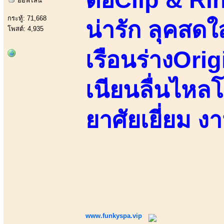
ออฟไลน์
กระทู้: 71,668
น่ารัก ลุคสด
โพสต์: 4,935
เรือนร่างOri
เนียนลื่นไหลโ
ยาศัยเยี่ยม ง
www.funkyspa.vip