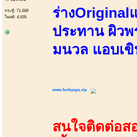
ร่างOriginal
กระทู้: 71,668
โพสต์: 4,935
ประทาน ผิวพร
มนวล แอบเข
www.funkyspa.vip
สนใจติดต่อสอ