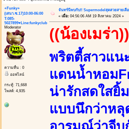
+Funky+
จันทร์นีพบกับ!! Supermodelสุดสวยสายเลื
(เสนา.ซ.17)10:00-06:00
«
เมื่อ:
04:56:06 AM 19 สิงหาคม 2024 »
T:085-
5027899♥Line:funkyclub
Moderator
((น้องเมร่า)
พริตตี้สาวแน
ความหื่น : 0
แดนน้ำหอมF
ออฟไลน์
กระทู้: 71,668
น่ารักสดใสยิ้ม
โพสต์: 4,935
แบบนึกว่าหล
อารมณ์ว่าจีบก