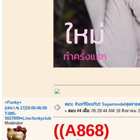
+Funky+
ตอบ: จันทร์นีพบกับ!! Supermodelสุดสวย
(เสนา.ซ.17)10:00-06:00
«
ตอบ #4 เมื่อ:
05:29:44 AM 19 สิงหาคม 2
T:085-
5027899♥Line:funkyclub
Moderator
((A868)