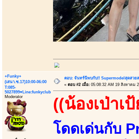
+Funky+
ตอบ: จันทร์นีพบกับ!! Supermodelสุดสวย
(เสนา.ซ.17)10:00-06:00
«
ตอบ #2 เมื่อ:
05:08:32 AM 19 สิงหาคม 2
T:085-
5027899♥Line:funkyclub
Moderator
((น้องเป่าเป้
โดดเด่นกับ P