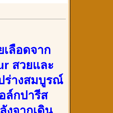
ายเลือดจาก
ur สวยและ
ูปร่างสมบูรณ์
ล์กปารีส
ลังจากเดิน