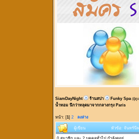
SiamDayNight
ร้านสปา
Funky Spa
(ผู้ด
น้ำหอม นึกว่าหลุดมาจากกลางกรุง Paris
หน้า: [
1
]
2
ลงล่าง
ผู้เขียน
หัวข้อ: จันทร์
0 สมาชิก และ 2 บุคคลทั่วไป กำลังดูอยู่