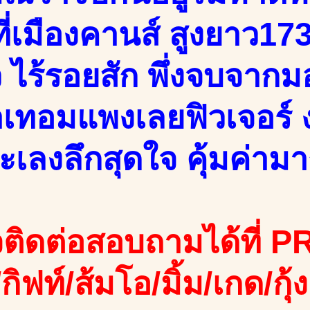
ี่เมืองคานส์ สูงยาว17
ว ไร้รอยสัก พึ่งจบจากม
่าเทอมแพงเลยฟิวเจอร์ 
ะเลงลึกสุดใจ คุ้มค่าม
ติดต่อสอบถามได้ที่ PR
/กิฟท์/ส้มโอ/มิ้ม/เกด/กุ้ง