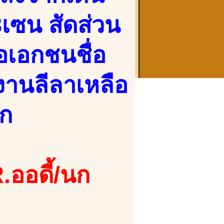
3เซน สัดส่วน
อเอกชนชื่อ
งานลีลาเหลือ
าก
.ออดี้/นก