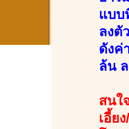
แบบท
ลงตั
ดังค
ล้น ล
สนใจ
เอี้ยง