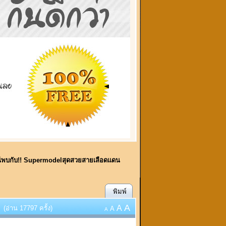
นีพบกับ!! Supermodelสุดสวยสายเลือดแดน
พิมพ์
A
A
(อ่าน 17797 ครั้ง)
A
A