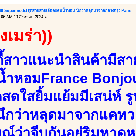
ับ!! Supermodelสุดสวยสายเลือดแดนน้ำหอม นึกว่าหลุดมาจากกลางกรุง Paris
:06 AM 19 สิงหาคม 2024 »
องเมร่า))
ตี้สาวแนะนำสินค้ามีส
้ำหอมFrance Bonjo
กสดใสยิ้มแย้มมีเสน่ห์ ร
ึกว่าหลุดมาจากแคทวอ
ณ์ว่าจีบกันอยู่ริมหาดห