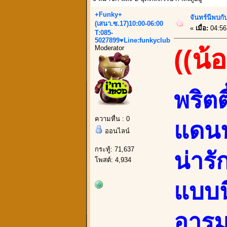
+Funky+
จันทร์นีพบก
(เสนา.ซ.17)10:00-06:00
«
เมื่อ:
04:56
T:085-
5027899♥Line:funkyclub
Moderator
((น้
พริต
ความหื่น : 0
แดนน
ออนไลน์
กระทู้: 71,637
น่ารั
โพสต์: 4,934
แบบน
อารม