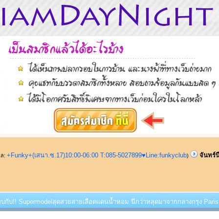
+Funky+(เสนา.ซ.17)10:00-06:00 T:085-5027899♥Line:funkyclub
จันทร์
ูแล:
)
นีพบกับ!! Supermodelสุดสวยสายเลือดแดนน้ำหอม นึกว่าหลุดมาจากกลางกรุง Paris 