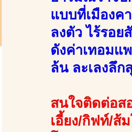
แบบที่เมืองค
ลงตัว ไร้รอยส
ดังค่าเทอมแพ
ล้น ละเลงลึกส
สนใจติดต่อสอ
เอี้ยง/กิฟท์/ส้ม