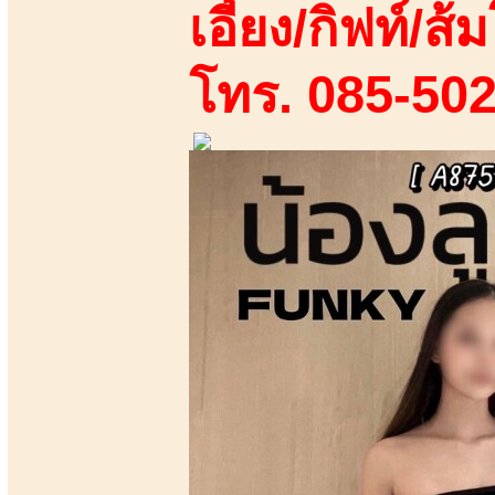
เอี้ยง/กิฟท์/ส้ม
โทร. 085-50