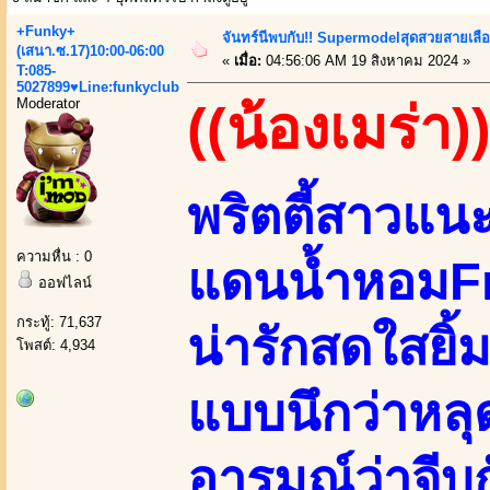
+Funky+
จันทร์นีพบกับ!! Supermodelสุดสวยสายเลื
(เสนา.ซ.17)10:00-06:00
«
เมื่อ:
04:56:06 AM 19 สิงหาคม 2024 »
T:085-
5027899♥Line:funkyclub
Moderator
((น้องเมร่า)
พริตตี้สาวแน
ความหื่น : 0
แดนน้ำหอมF
ออฟไลน์
กระทู้: 71,637
น่ารักสดใสยิ้ม
โพสต์: 4,934
แบบนึกว่าหล
อารมณ์ว่าจีบก