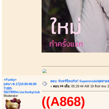
+Funky+
ตอบ: จันทร์นีพบกับ!! Supermodelสุดสวย
(เสนา.ซ.17)10:00-06:00
«
ตอบ #4 เมื่อ:
05:29:44 AM 19 สิงหาคม 2
T:085-
5027899♥Line:funkyclub
Moderator
((A868)