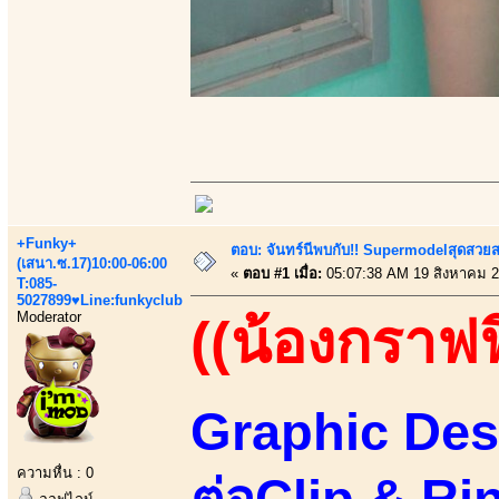
+Funky+
ตอบ: จันทร์นีพบกับ!! Supermodelสุดสวย
(เสนา.ซ.17)10:00-06:00
«
ตอบ #1 เมื่อ:
05:07:38 AM 19 สิงหาคม 2
T:085-
5027899♥Line:funkyclub
Moderator
((น้องกราฟฟ
Graphic Des
ความหื่น : 0
ต่อClip & Ri