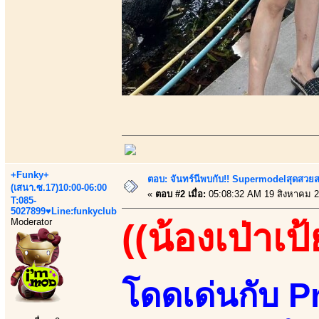
+Funky+
ตอบ: จันทร์นีพบกับ!! Supermodelสุดสวย
(เสนา.ซ.17)10:00-06:00
«
ตอบ #2 เมื่อ:
05:08:32 AM 19 สิงหาคม 2
T:085-
5027899♥Line:funkyclub
Moderator
((น้องเป่าเป้
โดดเด่นกับ P