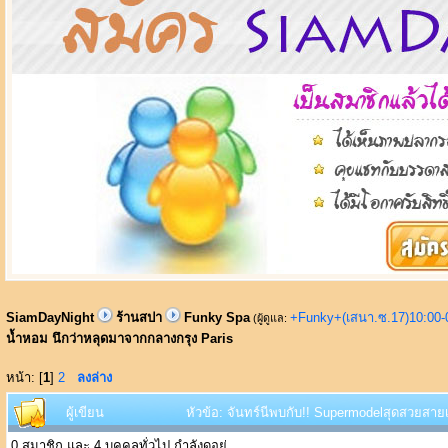
SiamDayNight
ร้านสปา
Funky Spa
+Funky+(เสนา.ซ.17)10:00-
(ผู้ดูแล:
น้ำหอม นึกว่าหลุดมาจากกลางกรุง Paris
หน้า: [
1
]
2
ลงล่าง
ผู้เขียน
หัวข้อ: จันทร์นีพบกับ!! Supermodelสุดสวยสาย
0 สมาชิก และ 4 บุคคลทั่วไป กำลังดูอยู่