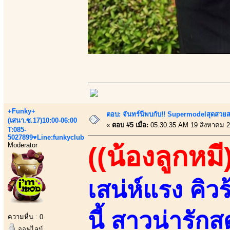
+Funky+
ตอบ: จันทร์นีพบกับ!! Supermodelสุดสวย
(เสนา.ซ.17)10:00-06:00
«
ตอบ #5 เมื่อ:
05:30:35 AM 19 สิงหาคม 2
T:085-
5027899♥Line:funkyclub
Moderator
((น้องลูกหมี
เสน่ห์แรง คิวร
นี้ สาวน่ารัก
ความหื่น : 0
ออฟไลน์