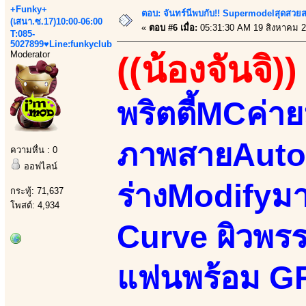
+Funky+
ตอบ: จันทร์นีพบกับ!! Supermodelสุดสวย
(เสนา.ซ.17)10:00-06:00
«
ตอบ #6 เมื่อ:
05:31:30 AM 19 สิงหาคม 2
T:085-
5027899♥Line:funkyclub
Moderator
((น้องจันจิ))
พริตตี้MCค่า
ภาพสายAutom
ความหื่น : 0
ออฟไลน์
ร่างModifyม
กระทู้: 71,637
โพสต์: 4,934
Curve ผิวพรรณ
แฟนพร้อม GF