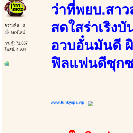
ว่าที่พยบ.สา
สดใสร่าเริงบั
ความหื่น : 0
ออฟไลน์
อวบอั๋นมันดี ผ
กระทู้: 71,637
โพสต์: 4,934
ฟิลแฟนดีซุกซ
www.funkyspa.vip