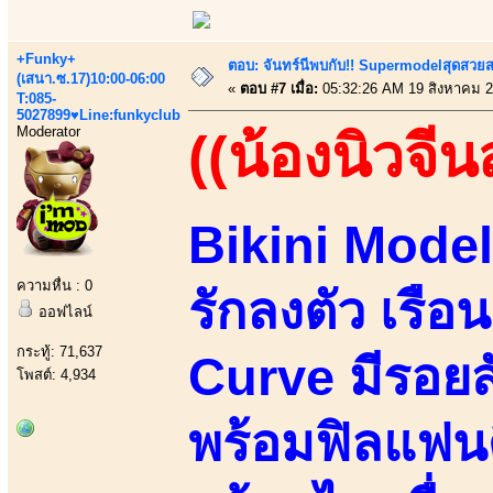
+Funky+
ตอบ: จันทร์นีพบกับ!! Supermodelสุดสวย
(เสนา.ซ.17)10:00-06:00
«
ตอบ #7 เมื่อ:
05:32:26 AM 19 สิงหาคม 2
T:085-
5027899♥Line:funkyclub
Moderator
((น้องนิวจีนส
Bikini Model
ความหื่น : 0
รักลงตัว เรือ
ออฟไลน์
กระทู้: 71,637
Curve มีรอยส
โพสต์: 4,934
พร้อมฟิลแฟน