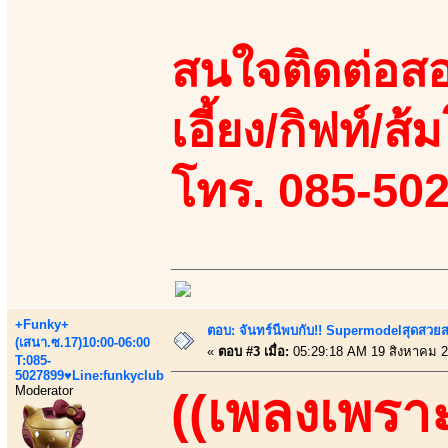
สนใจติดต่อสอ
เอี้ยง/กิฟท์/ส้ม
โทร. 085-50
+Funky+
ตอบ: จันทร์นีพบกับ!! Supermodelสุดสวย
(เสนา.ซ.17)10:00-06:00
«
ตอบ #3 เมื่อ:
05:29:18 AM 19 สิงหาคม 2
T:085-
5027899♥Line:funkyclub
Moderator
((เพลงเพราะ