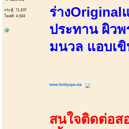
ร่างOriginal
กระทู้: 71,637
โพสต์: 4,934
ประทาน ผิวพร
มนวล แอบเข
www.funkyspa.vip
สนใจติดต่อสอ