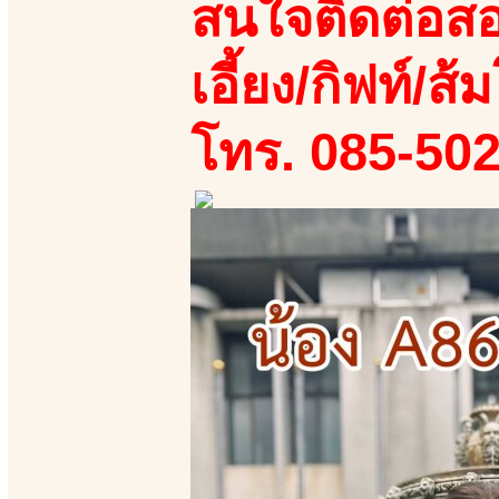
สนใจติดต่อสอ
เอี้ยง/กิฟท์/ส้ม
โทร. 085-50