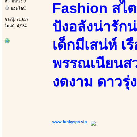
ความหื่น : 0
Fashion สไตล
ออฟไลน์
กระทู้: 71,637
ปังอลังน่ารัก
โพสต์: 4,934
เด็กมีเสน่ห์ เ
พรรณเนียนสวย
งดงาม ดาวรุ่ง
www.funkyspa.vip