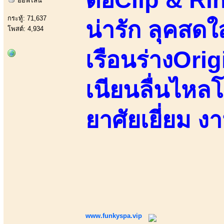
ออฟไลน์
กระทู้: 71,637
น่ารัก ลุคสด
โพสต์: 4,934
เรือนร่างOri
เนียนลื่นไหลโ
ยาศัยเยี่ยม ง
www.funkyspa.vip