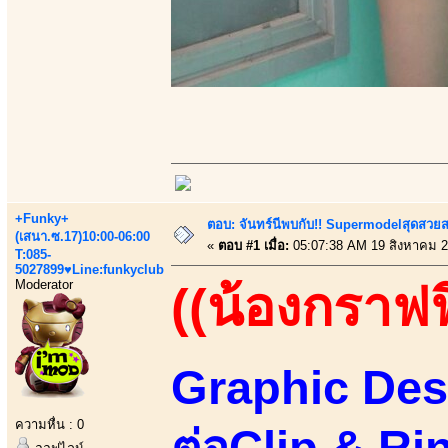
+Funky+
ตอบ: จันทร์นีพบกับ!! Supermodelสุดสวย
(เสนา.ซ.17)10:00-06:00
«
ตอบ #1 เมื่อ:
05:07:38 AM 19 สิงหาคม 2
T:085-
5027899♥Line:funkyclub
Moderator
((น้องกราฟฟ
Graphic Des
ความหื่น : 0
ต่อClip & Ri