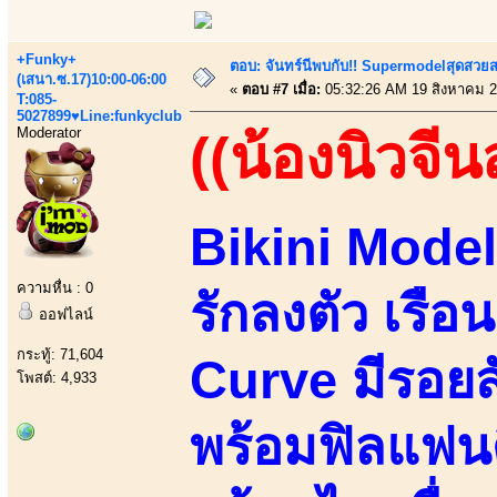
+Funky+
ตอบ: จันทร์นีพบกับ!! Supermodelสุดสวย
(เสนา.ซ.17)10:00-06:00
«
ตอบ #7 เมื่อ:
05:32:26 AM 19 สิงหาคม 2
T:085-
5027899♥Line:funkyclub
Moderator
((น้องนิวจีนส
Bikini Model
ความหื่น : 0
รักลงตัว เรือ
ออฟไลน์
กระทู้: 71,604
Curve มีรอยส
โพสต์: 4,933
พร้อมฟิลแฟน