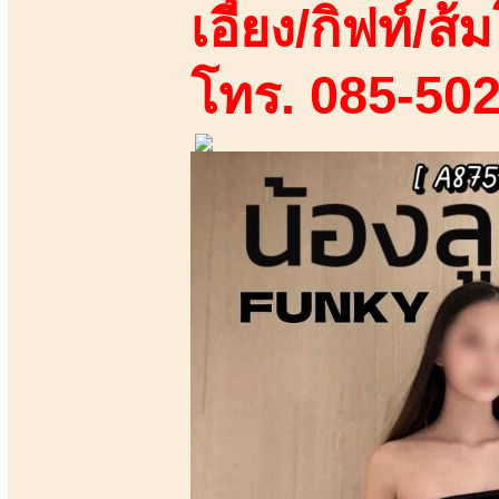
เอี้ยง/กิฟท์/ส้ม
โทร. 085-50