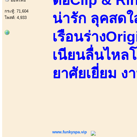
ออฟไลน์
กระทู้: 71,604
น่ารัก ลุคสด
โพสต์: 4,933
เรือนร่างOri
เนียนลื่นไหลโ
ยาศัยเยี่ยม ง
www.funkyspa.vip