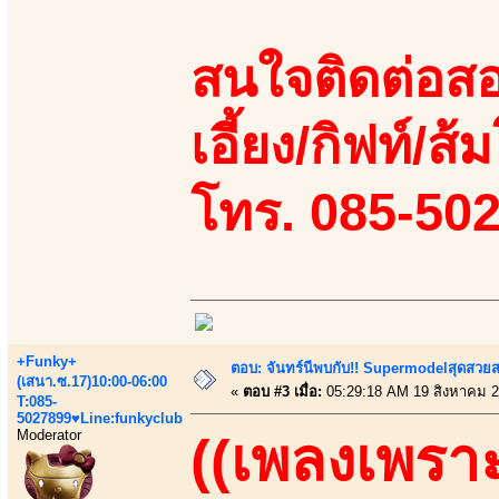
สนใจติดต่อสอ
เอี้ยง/กิฟท์/ส้ม
โทร. 085-50
+Funky+
ตอบ: จันทร์นีพบกับ!! Supermodelสุดสวย
(เสนา.ซ.17)10:00-06:00
«
ตอบ #3 เมื่อ:
05:29:18 AM 19 สิงหาคม 2
T:085-
5027899♥Line:funkyclub
Moderator
((เพลงเพราะ