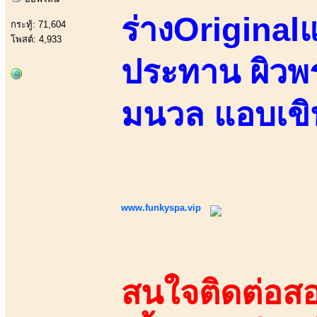
ร่างOriginal
กระทู้: 71,604
โพสต์: 4,933
ประทาน ผิวพร
มนวล แอบเข
www.funkyspa.vip
สนใจติดต่อสอ