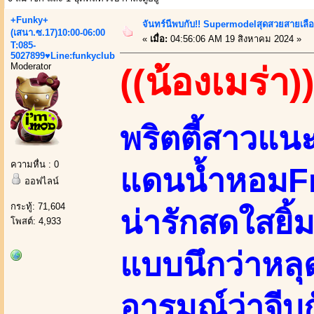
+Funky+
จันทร์นีพบกับ!! Supermodelสุดสวยสายเลื
(เสนา.ซ.17)10:00-06:00
«
เมื่อ:
04:56:06 AM 19 สิงหาคม 2024 »
T:085-
5027899♥Line:funkyclub
Moderator
((น้องเมร่า)
พริตตี้สาวแน
ความหื่น : 0
แดนน้ำหอมF
ออฟไลน์
กระทู้: 71,604
น่ารักสดใสยิ้ม
โพสต์: 4,933
แบบนึกว่าหล
อารมณ์ว่าจีบก