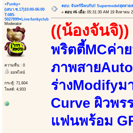
+Funky+
ตอบ: จันทร์นีพบกับ!! Supermodelสุดสวย
(เสนา.ซ.17)10:00-06:00
«
ตอบ #6 เมื่อ:
05:31:30 AM 19 สิงหาคม 2
T:085-
5027899♥Line:funkyclub
Moderator
((น้องจันจิ))
พริตตี้MCค่า
ภาพสายAutom
ความหื่น : 0
ออฟไลน์
ร่างModifyม
กระทู้: 71,604
โพสต์: 4,933
Curve ผิวพรรณ
แฟนพร้อม GF