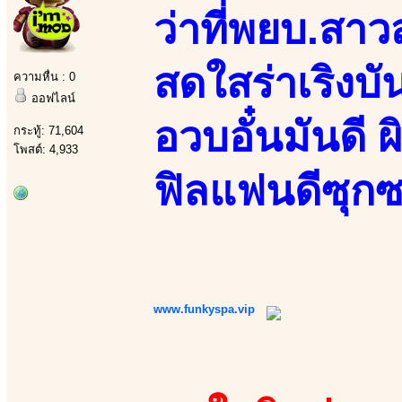
ว่าที่พยบ.สา
สดใสร่าเริงบั
ความหื่น : 0
ออฟไลน์
อวบอั๋นมันดี ผ
กระทู้: 71,604
โพสต์: 4,933
ฟิลแฟนดีซุกซ
www.funkyspa.vip