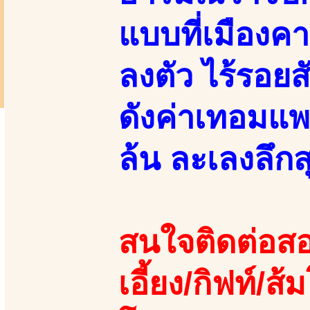
แบบที่เมืองค
ลงตัว ไร้รอยส
ดังค่าเทอมแพ
ล้น ละเลงลึกส
สนใจติดต่อสอ
เอี้ยง/กิฟท์/ส้ม