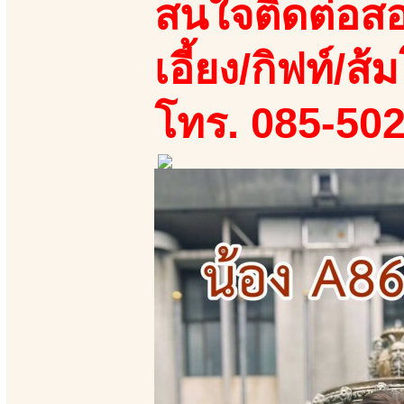
สนใจติดต่อสอ
เอี้ยง/กิฟท์/ส้ม
โทร. 085-50