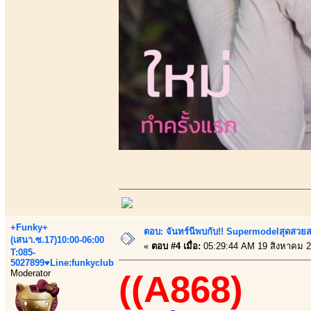
+Funky+
ตอบ: จันทร์นีพบกับ!! Supermodelสุดสวย
(เสนา.ซ.17)10:00-06:00
«
ตอบ #4 เมื่อ:
05:29:44 AM 19 สิงหาคม 2
T:085-
5027899♥Line:funkyclub
Moderator
((A868)