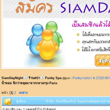
SiamDayNight
ร้านสปา
Funky Spa
+Funky+(เสนา.ซ.17)10:00-
(ผู้ดูแล:
น้ำหอม นึกว่าหลุดมาจากกลางกรุง Paris
หน้า: [
1
]
2
ลงล่าง
ผู้เขียน
หัวข้อ: จันทร์นีพบกับ!! Supermodelสุดสวยสาย
0 สมาชิก และ 1 บุคคลทั่วไป กำลังดูอยู่