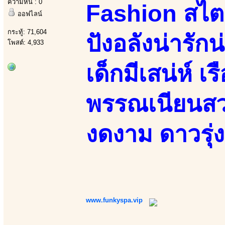
ความหื่น : 0
Fashion สไตล
ออฟไลน์
กระทู้: 71,604
ปังอลังน่ารัก
โพสต์: 4,933
เด็กมีเสน่ห์ เ
พรรณเนียนสวย
งดงาม ดาวรุ่ง
www.funkyspa.vip