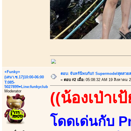
+Funky+
ตอบ: จันทร์นีพบกับ!! Supermodelสุดสวย
(เสนา.ซ.17)10:00-06:00
«
ตอบ #2 เมื่อ:
05:08:32 AM 19 สิงหาคม 2
T:085-
5027899♥Line:funkyclub
Moderator
((น้องเป่าเป้
โดดเด่นกับ P