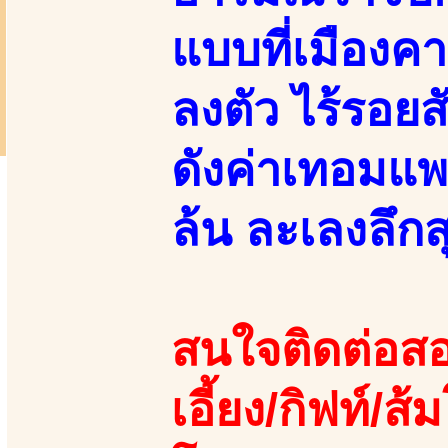
แบบที่เมืองค
ลงตัว ไร้รอยส
ดังค่าเทอมแพ
ล้น ละเลงลึกส
สนใจติดต่อสอ
เอี้ยง/กิฟท์/ส้ม