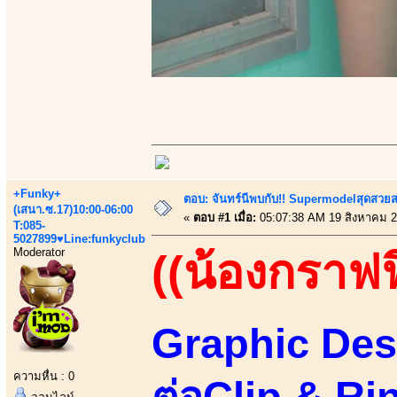
+Funky+
ตอบ: จันทร์นีพบกับ!! Supermodelสุดสวย
(เสนา.ซ.17)10:00-06:00
«
ตอบ #1 เมื่อ:
05:07:38 AM 19 สิงหาคม 2
T:085-
5027899♥Line:funkyclub
Moderator
((น้องกราฟฟ
Graphic Des
ความหื่น : 0
ต่อClip & Ri