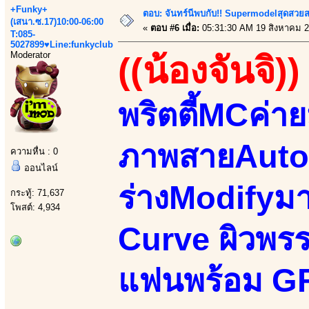
+Funky+
ตอบ: จันทร์นีพบกับ!! Supermodelสุดสวย
(เสนา.ซ.17)10:00-06:00
«
ตอบ #6 เมื่อ:
05:31:30 AM 19 สิงหาคม 2
T:085-
5027899♥Line:funkyclub
Moderator
((น้องจันจิ))
พริตตี้MCค่า
ภาพสายAutom
ความหื่น : 0
ออนไลน์
ร่างModifyม
กระทู้: 71,637
โพสต์: 4,934
Curve ผิวพรรณ
แฟนพร้อม GF