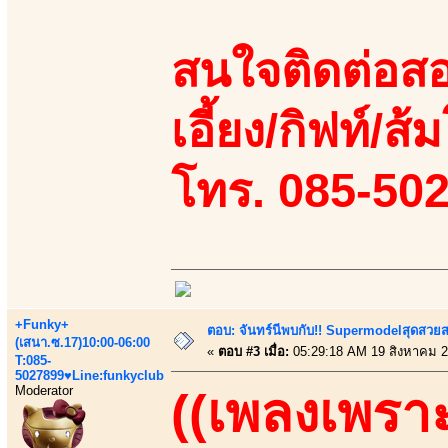
สนใจติดต่อสอ
เอี้ยง/กิฟท์/ส้ม
โทร. 085-50
+Funky+
ตอบ: จันทร์นีพบกับ!! Supermodelสุดสวย
(เสนา.ซ.17)10:00-06:00
«
ตอบ #3 เมื่อ:
05:29:18 AM 19 สิงหาคม 2
T:085-
5027899♥Line:funkyclub
Moderator
((เพลงเพราะ