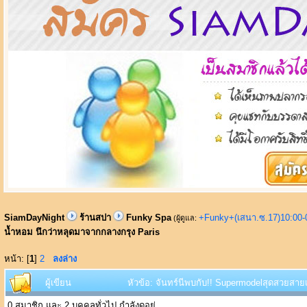
SiamDayNight
ร้านสปา
Funky Spa
+Funky+(เสนา.ซ.17)10:00-
(ผู้ดูแล:
น้ำหอม นึกว่าหลุดมาจากกลางกรุง Paris
หน้า: [
1
]
2
ลงล่าง
ผู้เขียน
หัวข้อ: จันทร์นีพบกับ!! Supermodelสุดสวยสาย
0 สมาชิก และ 2 บุคคลทั่วไป กำลังดูอยู่