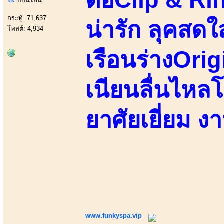
ออนไลน์
กระทู้: 71,637
น่ารัก ลุคสด
โพสต์: 4,934
เรือนร่างOri
เนียนลื่นไหลโ
ยาศัยเยี่ยม ง
www.funkyspa.vip