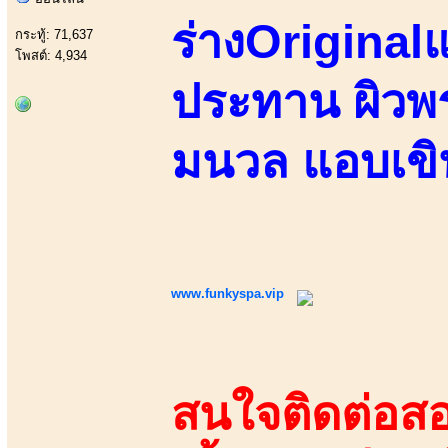
ร่างOriginal
กระทู้: 71,637
โพสต์: 4,934
ประทาน ผิวพร
มนวล แอบเข
www.funkyspa.vip
สนใจติดต่อสอ