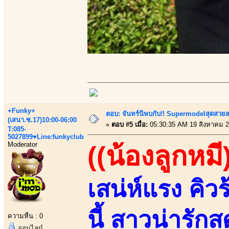
+Funky+
ตอบ: จันทร์นีพบกับ!! Supermodelสุดสวย
(เสนา.ซ.17)10:00-06:00
«
ตอบ #5 เมื่อ:
05:30:35 AM 19 สิงหาคม 2
T:085-
5027899♥Line:funkyclub
Moderator
((น้องลูกหมี
เสน่ห์แรง คิวร
นี้ สาวน่ารัก
ความหื่น : 0
ออนไลน์