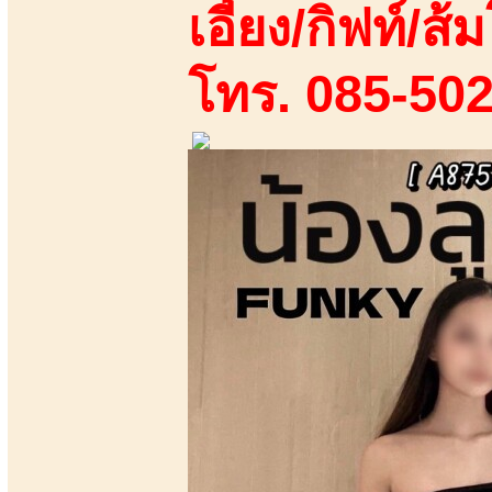
เอี้ยง/กิฟท์/ส้ม
โทร. 085-50