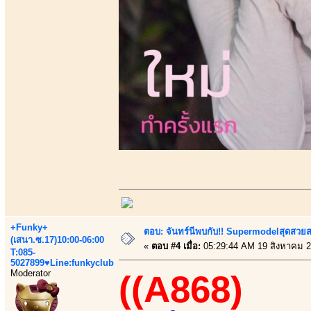
+Funky+
ตอบ: จันทร์นีพบกับ!! Supermodelสุดสวย
(เสนา.ซ.17)10:00-06:00
«
ตอบ #4 เมื่อ:
05:29:44 AM 19 สิงหาคม 2
T:085-
5027899♥Line:funkyclub
Moderator
((A868)