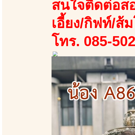
สนใจติดต่อสอ
เอี้ยง/กิฟท์/ส้ม
โทร. 085-50