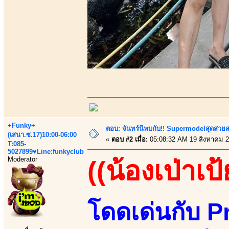
+Funky+
ตอบ: จันทร์นีพบกับ!! Supermodelสุดสวย
(เสนา.ซ.17)10:00-06:00
«
ตอบ #2 เมื่อ:
05:08:32 AM 19 สิงหาคม 2
T:085-
5027899♥Line:funkyclub
Moderator
((น้องเป่าเป้
โดดเด่นกับ P