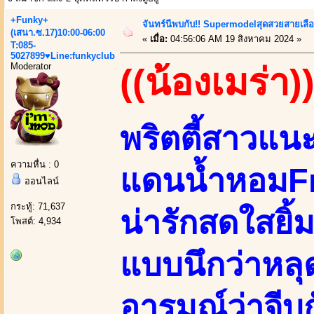
+Funky+
จันทร์นีพบกับ!! Supermodelสุดสวยสายเลื
(เสนา.ซ.17)10:00-06:00
«
เมื่อ:
04:56:06 AM 19 สิงหาคม 2024 »
T:085-
5027899♥Line:funkyclub
Moderator
((น้องเมร่า)
พริตตี้สาวแน
ความหื่น : 0
แดนน้ำหอมF
ออนไลน์
กระทู้: 71,637
น่ารักสดใสยิ้ม
โพสต์: 4,934
แบบนึกว่าหล
อารมณ์ว่าจีบก