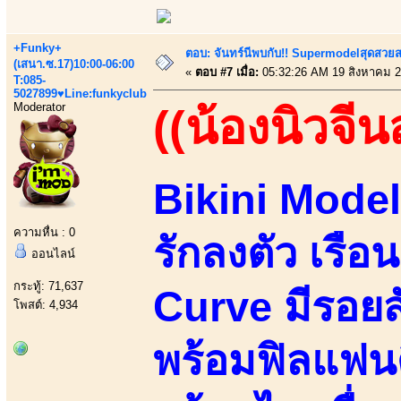
+Funky+
ตอบ: จันทร์นีพบกับ!! Supermodelสุดสวย
(เสนา.ซ.17)10:00-06:00
«
ตอบ #7 เมื่อ:
05:32:26 AM 19 สิงหาคม 2
T:085-
5027899♥Line:funkyclub
Moderator
((น้องนิวจีนส
Bikini Model
ความหื่น : 0
รักลงตัว เรือ
ออนไลน์
กระทู้: 71,637
Curve มีรอยส
โพสต์: 4,934
พร้อมฟิลแฟน